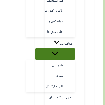
قارچ کش ها
باکتری کش ها
نماتدکش ها
علف کش ها
مواد اولیه
شیمیایی
معدنی
آلی و ارگانیک
تجهیزات گلخانه ای