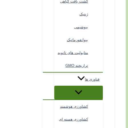
کشت بافت گیاهی
ژنتیک
بیوشیمی
بیوانفورماتیک
متابولیت های ثانویه
تراریخته GMO
فناوری ها
کشاورزی هوشمند
کشاورزی هسته ای