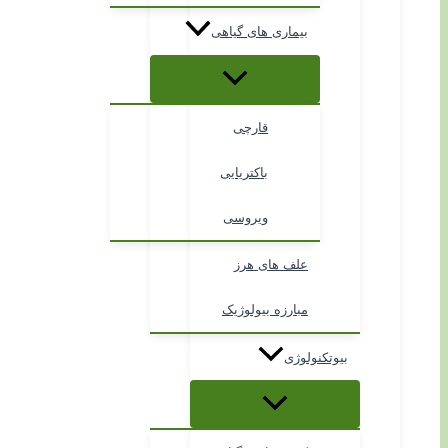
بیماری های گیاهی
قارچی
باکتریایی
ویروسی
علف های هرز
مبارزه بیولوژیک
بیوتکنولوژی