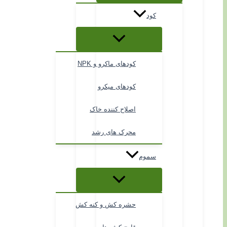
کود
کودهای ماکرو و NPK
کودهای میکرو
اصلاح کننده خاک
محرک های رشد
سموم
حشره کش و کنه کش