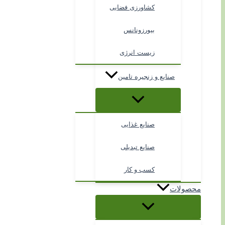
کشاورزی فضایی
بیورزونانس
زیست انرژی
صنایع و زنجیره تامین
صنایع غذایی
صنایع تبدیلی
کسب و کار
محصولات