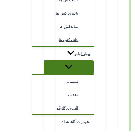
قارچ کش ها
باکتری کش ها
نماتدکش ها
علف کش ها
مواد اولیه
شیمیایی
معدنی
آلی و ارگانیک
تجهیزات گلخانه ای