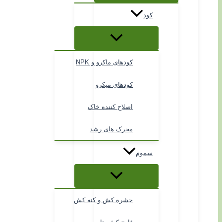
کود
کودهای ماکرو و NPK
کودهای میکرو
اصلاح کننده خاک
محرک های رشد
سموم
حشره کش و کنه کش