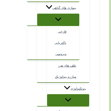
بیماری های گیاهی
قارچی
باکتریایی
ویروسی
علف های هرز
مبارزه بیولوژیک
بیوتکنولوژی