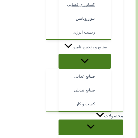
کشاورزی فضایی
بیورزونانس
زیست انرژی
صنایع و زنجیره تامین
صنایع غذایی
صنایع تبدیلی
کسب و کار
محصولات