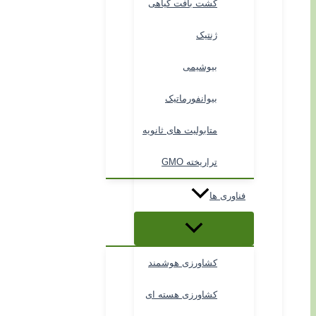
کشت بافت گیاهی
ژنتیک
بیوشیمی
بیوانفورماتیک
متابولیت های ثانویه
تراریخته GMO
فناوری ها
کشاورزی هوشمند
کشاورزی هسته ای