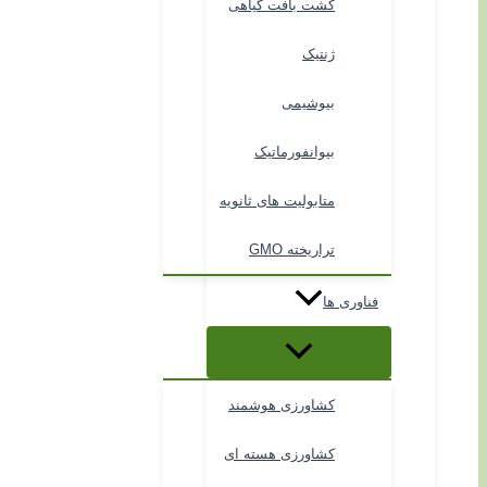
کشت بافت گیاهی
ژنتیک
بیوشیمی
بیوانفورماتیک
متابولیت های ثانویه
تراریخته GMO
فناوری ها
کشاورزی هوشمند
کشاورزی هسته ای