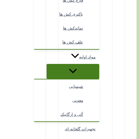
قارچ کش ها
باکتری کش ها
نماتدکش ها
علف کش ها
مواد اولیه
شیمیایی
معدنی
آلی و ارگانیک
تجهیزات گلخانه ای