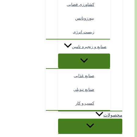
کشاورزی فضایی
بیورزونانس
زیست انرژی
صنایع و زنجیره تامین
صنایع غذایی
صنایع تبدیلی
کسب و کار
محصولات