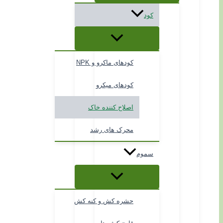
کود
کودهای ماکرو و NPK
کودهای میکرو
اصلاح کننده خاک
محرک های رشد
سموم
حشره کش و کنه کش