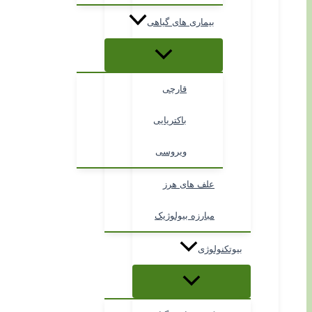
بیماری های گیاهی
قارچی
باکتریایی
ویروسی
علف های هرز
مبارزه بیولوژیک
بیوتکنولوژی