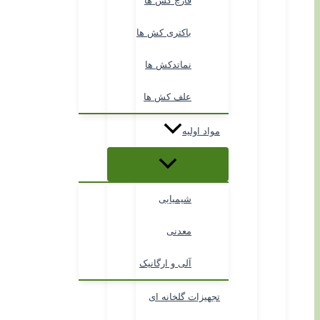
قارچ کش ها
باکتری کش ها
نماتدکش ها
علف کش ها
مواد اولیه
شیمیایی
معدنی
آلی و ارگانیک
تجهیزات گلخانه ای