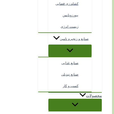
کشاورزی فضایی
بیورزونانس
زیست انرژی
صنایع و زنجیره تامین
صنایع غذایی
صنایع تبدیلی
کسب و کار
محصولات