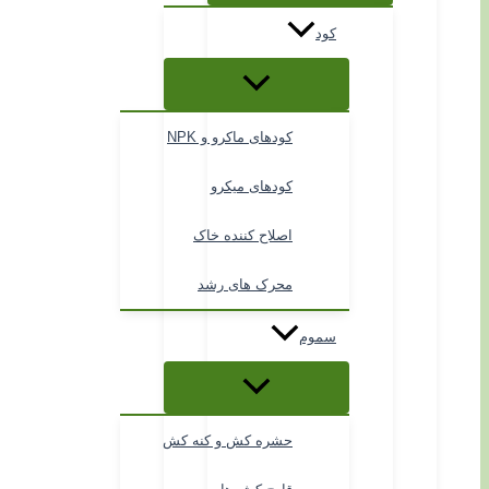
کود
کودهای ماکرو و NPK
کودهای میکرو
اصلاح کننده خاک
محرک های رشد
سموم
حشره کش و کنه کش