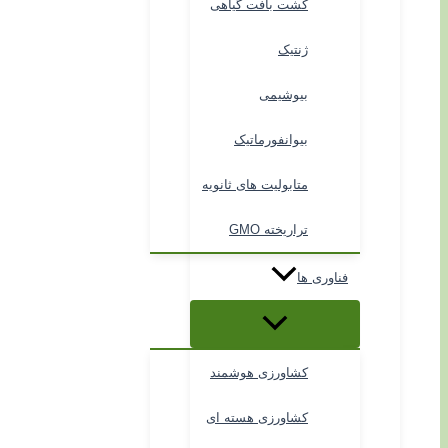
کشت بافت گیاهی
ژنتیک
بیوشیمی
بیوانفورماتیک
متابولیت های ثانویه
تراریخته GMO
فناوری ها
کشاورزی هوشمند
کشاورزی هسته ای