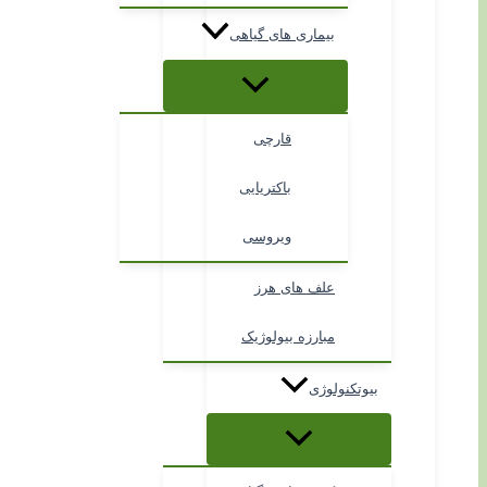
بیماری های گیاهی
قارچی
باکتریایی
ویروسی
علف های هرز
مبارزه بیولوژیک
بیوتکنولوژی