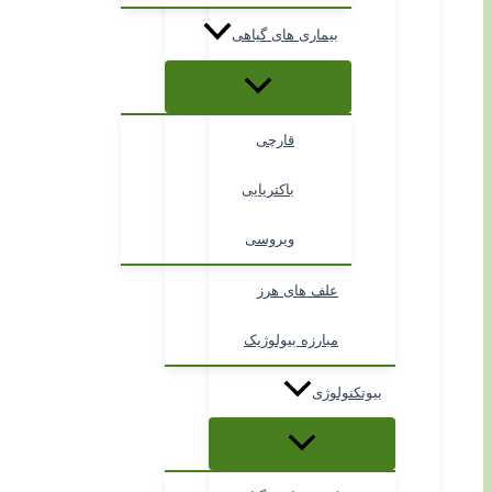
بیماری های گیاهی
قارچی
باکتریایی
ویروسی
علف های هرز
مبارزه بیولوژیک
بیوتکنولوژی