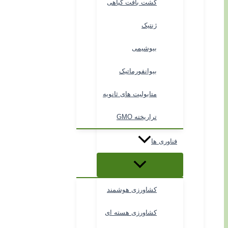
کشت بافت گیاهی
ژنتیک
بیوشیمی
بیوانفورماتیک
متابولیت های ثانویه
تراریخته GMO
فناوری ها
کشاورزی هوشمند
کشاورزی هسته ای