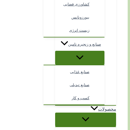
کشاورزی فضایی
بیورزونانس
زیست انرژی
صنایع و زنجیره تامین
صنایع غذایی
صنایع تبدیلی
کسب و کار
محصولات