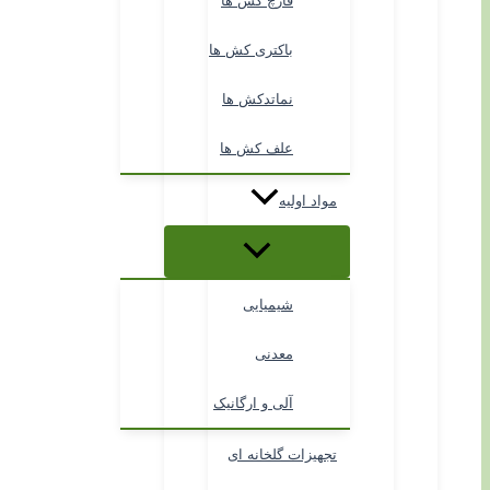
قارچ کش ها
باکتری کش ها
نماتدکش ها
علف کش ها
مواد اولیه
شیمیایی
معدنی
آلی و ارگانیک
تجهیزات گلخانه ای