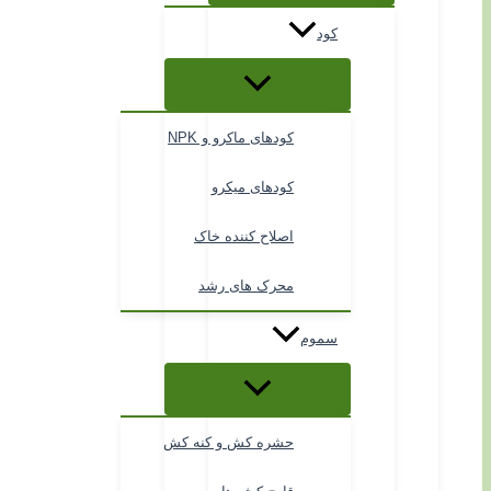
کود
کودهای ماکرو و NPK
کودهای میکرو
اصلاح کننده خاک
محرک های رشد
سموم
حشره کش و کنه کش