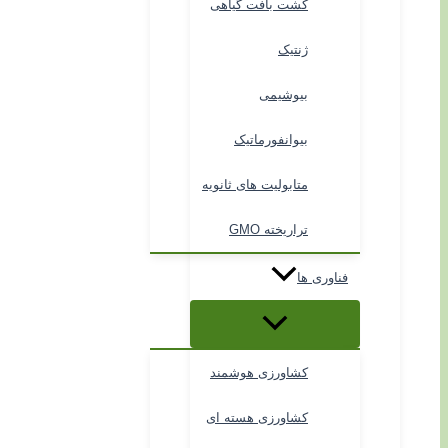
کشت بافت گیاهی
ژنتیک
بیوشیمی
بیوانفورماتیک
متابولیت های ثانویه
تراریخته GMO
فناوری ها
کشاورزی هوشمند
کشاورزی هسته ای