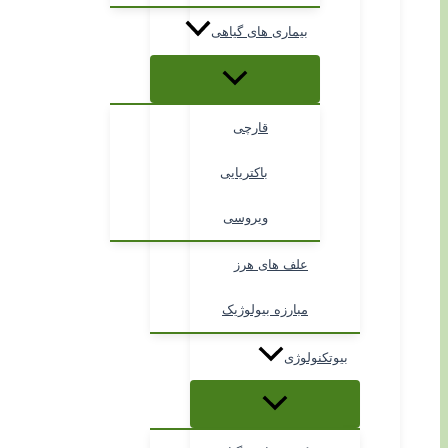
بیماری های گیاهی
قارچی
باکتریایی
ویروسی
علف های هرز
مبارزه بیولوژیک
بیوتکنولوژی