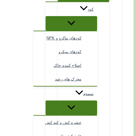
کود
کودهای ماکرو و NPK
کودهای میکرو
اصلاح کننده خاک
محرک های رشد
سموم
حشره کش و کنه کش