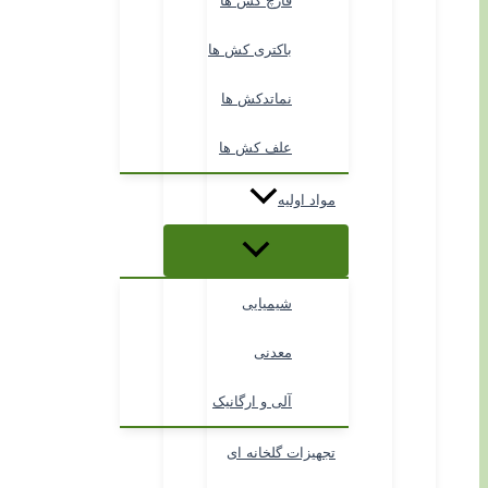
قارچ کش ها
باکتری کش ها
نماتدکش ها
علف کش ها
مواد اولیه
شیمیایی
معدنی
آلی و ارگانیک
تجهیزات گلخانه ای