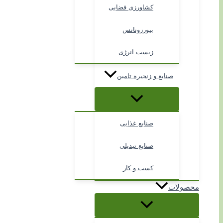
کشاورزی فضایی
بیورزونانس
زیست انرژی
صنایع و زنجیره تامین
صنایع غذایی
صنایع تبدیلی
کسب و کار
محصولات