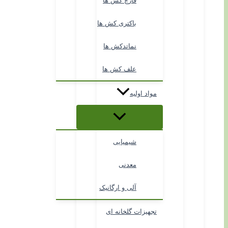
قارچ کش ها
باکتری کش ها
نماتدکش ها
علف کش ها
مواد اولیه
شیمیایی
معدنی
آلی و ارگانیک
تجهیزات گلخانه ای