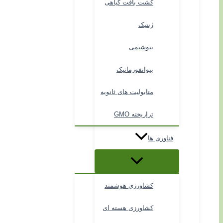
کشت بافت گیاهی
ژنتیک
بیوشیمی
بیوانفورماتیک
متابولیت های ثانویه
تراریخته GMO
فناوری ها
کشاورزی هوشمند
کشاورزی هسته ای