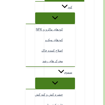
کود
کودهای ماکرو و NPK
کودهای میکرو
اصلاح کننده خاک
محرک های رشد
سموم
حشره کش و کنه کش