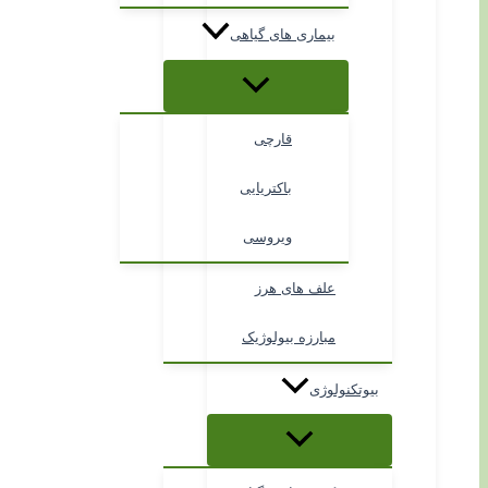
بیماری های گیاهی
قارچی
باکتریایی
ویروسی
علف های هرز
مبارزه بیولوژیک
بیوتکنولوژی