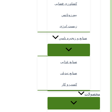
کشاورزی فضایی
بیورزونانس
زیست انرژی
صنایع و زنجیره تامین
صنایع غذایی
صنایع تبدیلی
کسب و کار
محصولات