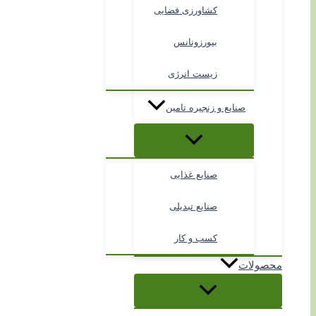
کشاورزی فضایی
بیورزونانس
زیست انرژی
صنایع و زنجیره تامین
صنایع غذایی
صنایع تبدیلی
کسب و کار
محصولات