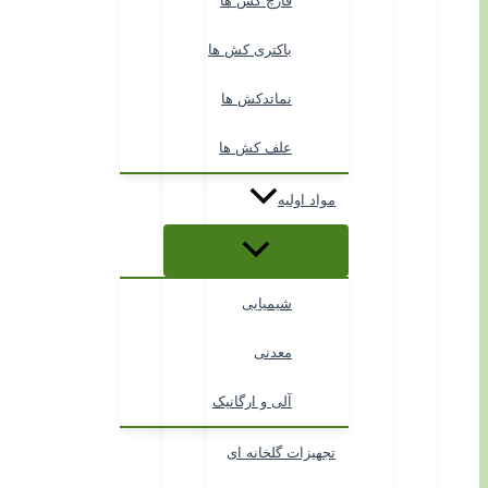
قارچ کش ها
باکتری کش ها
نماتدکش ها
علف کش ها
مواد اولیه
شیمیایی
معدنی
آلی و ارگانیک
تجهیزات گلخانه ای