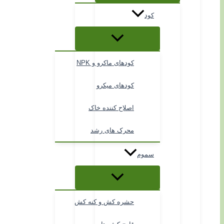
کود
کودهای ماکرو و NPK
کودهای میکرو
اصلاح کننده خاک
محرک های رشد
سموم
حشره کش و کنه کش