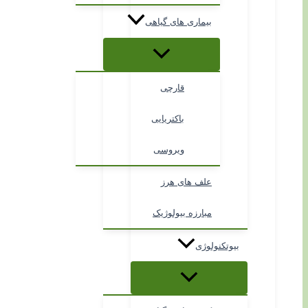
بیماری های گیاهی
قارچی
باکتریایی
ویروسی
علف های هرز
مبارزه بیولوژیک
بیوتکنولوژی