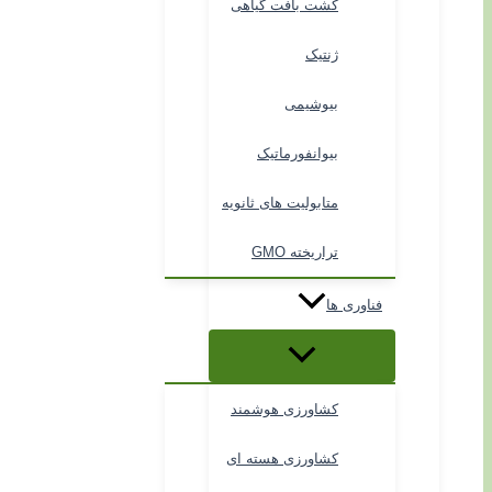
کشت بافت گیاهی
ژنتیک
بیوشیمی
بیوانفورماتیک
متابولیت های ثانویه
تراریخته GMO
فناوری ها
کشاورزی هوشمند
کشاورزی هسته ای