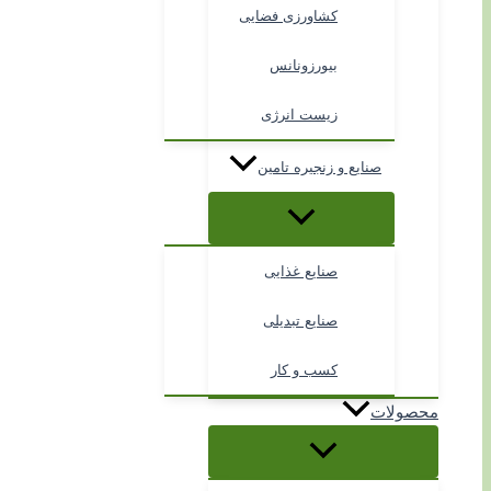
کشاورزی فضایی
بیورزونانس
زیست انرژی
صنایع و زنجیره تامین
صنایع غذایی
صنایع تبدیلی
کسب و کار
محصولات