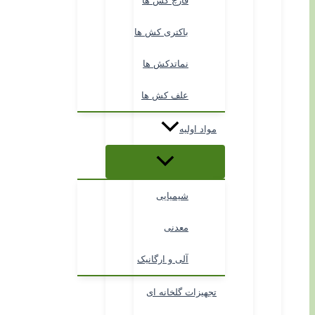
قارچ کش ها
باکتری کش ها
نماتدکش ها
علف کش ها
مواد اولیه
شیمیایی
معدنی
آلی و ارگانیک
تجهیزات گلخانه ای