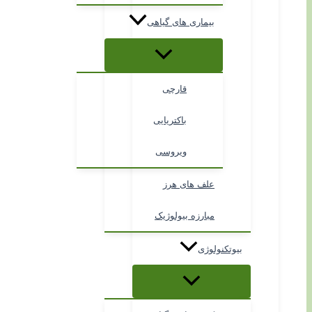
بیماری های گیاهی
قارچی
باکتریایی
ویروسی
علف های هرز
مبارزه بیولوژیک
بیوتکنولوژی