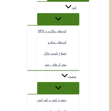
کود
کودهای ماکرو و NPK
کودهای میکرو
اصلاح کننده خاک
محرک های رشد
سموم
حشره کش و کنه کش