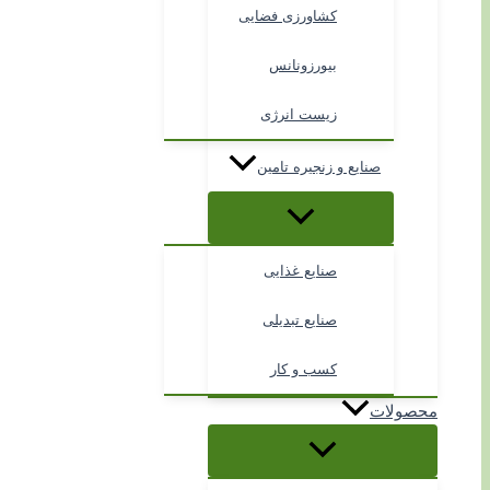
کشاورزی فضایی
بیورزونانس
زیست انرژی
صنایع و زنجیره تامین
صنایع غذایی
صنایع تبدیلی
کسب و کار
محصولات