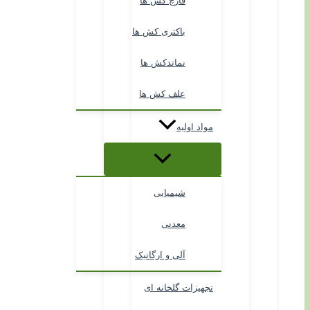
قارچ کش ها
باکتری کش ها
نماتدکش ها
علف کش ها
مواد اولیه
شیمیایی
معدنی
آلی و ارگانیک
تجهیزات گلخانه ای