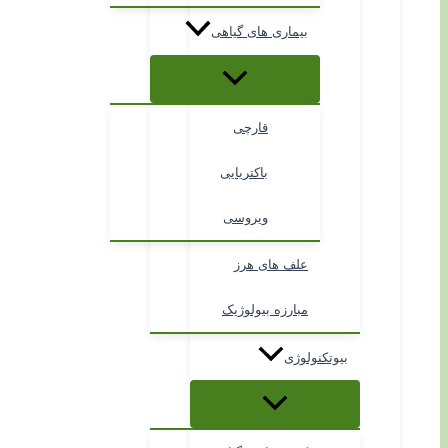
بیماری های گیاهی
قارچی
باکتریایی
ویروسی
علف های هرز
مبارزه بیولوژیک
بیوتکنولوژی