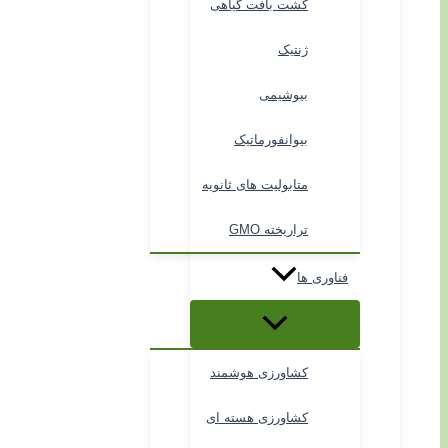
کشت بافت گیاهی
ژنتیک
بیوشیمی
بیوانفورماتیک
متابولیت های ثانویه
تراریخته GMO
فناوری ها
کشاورزی هوشمند
کشاورزی هسته ای