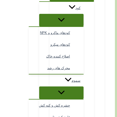
کود
کودهای ماکرو و NPK
کودهای میکرو
اصلاح کننده خاک
محرک های رشد
سموم
حشره کش و کنه کش