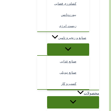
کشاورزی فضایی
بیورزونانس
زیست انرژی
صنایع و زنجیره تامین
صنایع غذایی
صنایع تبدیلی
کسب و کار
محصولات