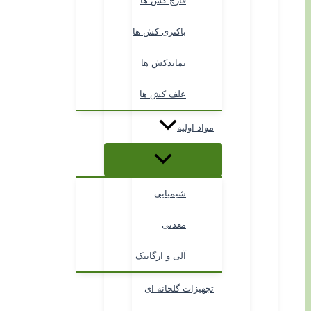
قارچ کش ها
باکتری کش ها
نماتدکش ها
علف کش ها
مواد اولیه
شیمیایی
معدنی
آلی و ارگانیک
تجهیزات گلخانه ای