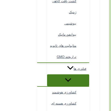
کشت بافت گیاهی
ژنتیک
بیوشیمی
بیوانفورماتیک
متابولیت های ثانویه
تراریخته GMO
فناوری ها
کشاورزی هوشمند
کشاورزی هسته ای