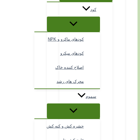
کود
کودهای ماکرو و NPK
کودهای میکرو
اصلاح کننده خاک
محرک های رشد
سموم
حشره کش و کنه کش