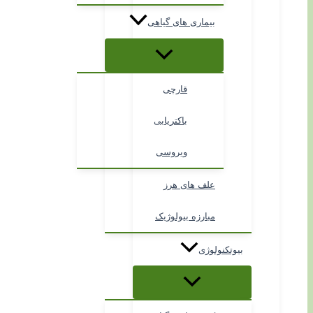
بیماری های گیاهی
قارچی
باکتریایی
ویروسی
علف های هرز
مبارزه بیولوژیک
بیوتکنولوژی