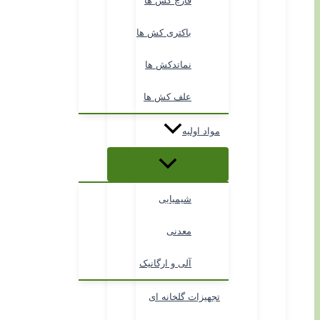
قارچ کش ها
باکتری کش ها
نماتدکش ها
علف کش ها
مواد اولیه
شیمیایی
معدنی
آلی و ارگانیک
تجهیزات گلخانه ای