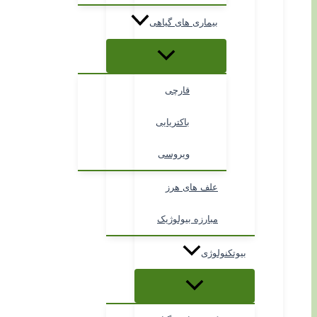
بیماری های گیاهی
قارچی
باکتریایی
ویروسی
علف های هرز
مبارزه بیولوژیک
بیوتکنولوژی