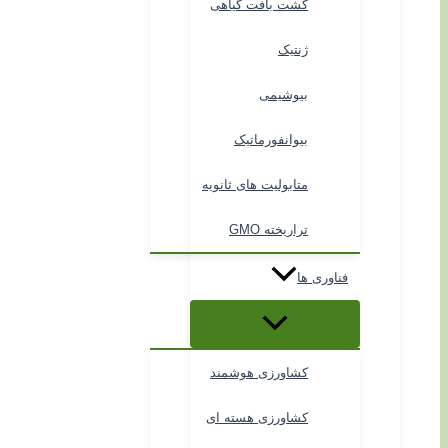
کشت بافت گیاهی
ژنتیک
بیوشیمی
بیوانفورماتیک
متابولیت های ثانویه
تراریخته GMO
فناوری ها
کشاورزی هوشمند
کشاورزی هسته ای