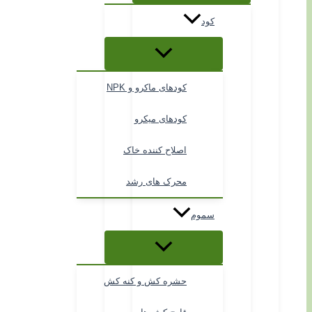
کود
کودهای ماکرو و NPK
کودهای میکرو
اصلاح کننده خاک
محرک های رشد
سموم
حشره کش و کنه کش