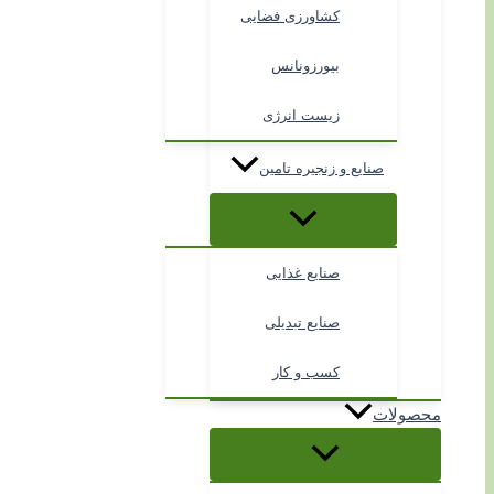
کشاورزی فضایی
بیورزونانس
زیست انرژی
صنایع و زنجیره تامین
صنایع غذایی
صنایع تبدیلی
کسب و کار
محصولات