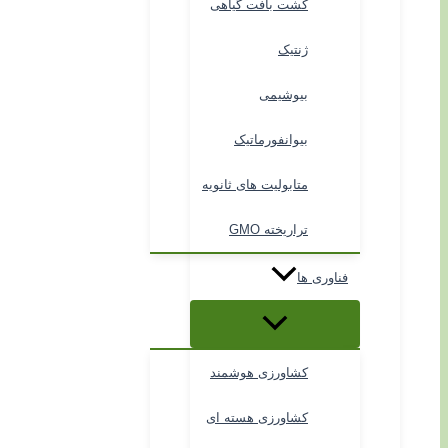
کشت بافت گیاهی
ژنتیک
بیوشیمی
بیوانفورماتیک
متابولیت های ثانویه
تراریخته GMO
فناوری ها
کشاورزی هوشمند
کشاورزی هسته ای