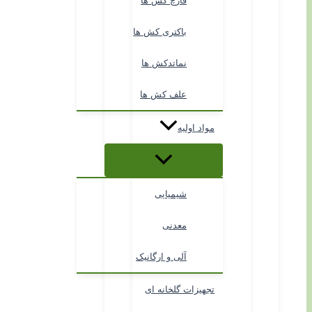
قارچ کش ها
باکتری کش ها
نماتدکش ها
علف کش ها
مواد اولیه
شیمیایی
معدنی
آلی و ارگانیک
تجهیزات گلخانه ای