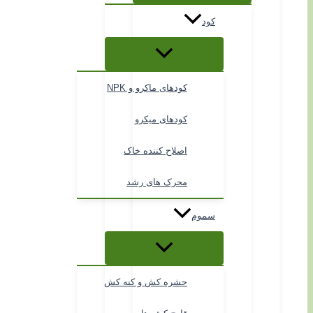
کود
کودهای ماکرو و NPK
کودهای میکرو
اصلاح کننده خاک
محرک های رشد
سموم
حشره کش و کنه کش