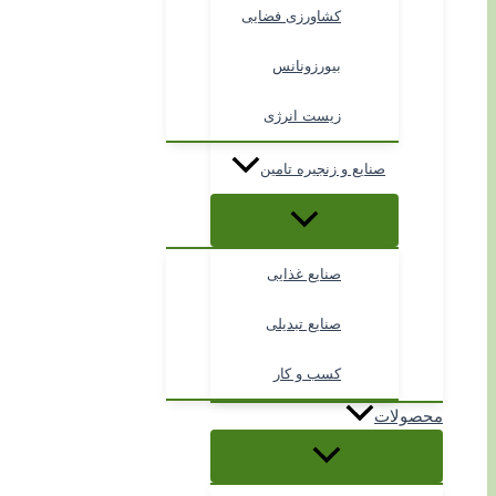
کشاورزی فضایی
بیورزونانس
زیست انرژی
صنایع و زنجیره تامین
صنایع غذایی
صنایع تبدیلی
کسب و کار
محصولات