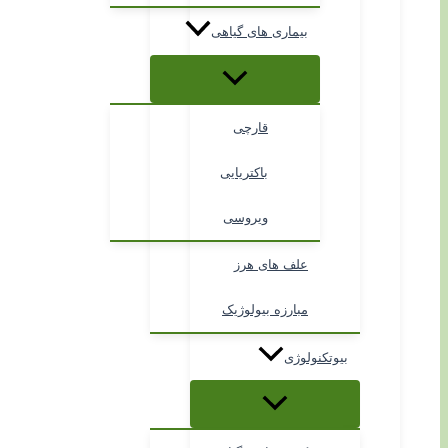
بیماری های گیاهی
قارچی
باکتریایی
ویروسی
علف های هرز
مبارزه بیولوژیک
بیوتکنولوژی