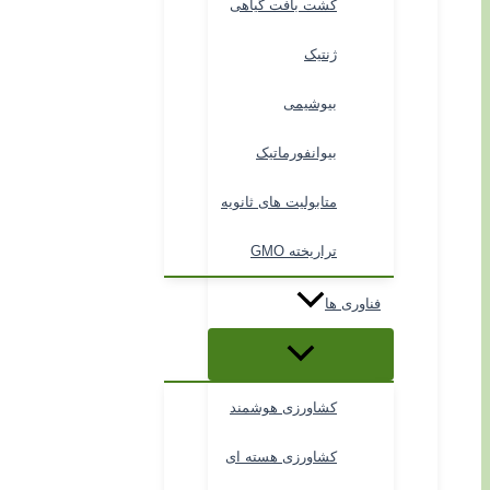
کشت بافت گیاهی
ژنتیک
بیوشیمی
بیوانفورماتیک
متابولیت های ثانویه
تراریخته GMO
فناوری ها
کشاورزی هوشمند
کشاورزی هسته ای