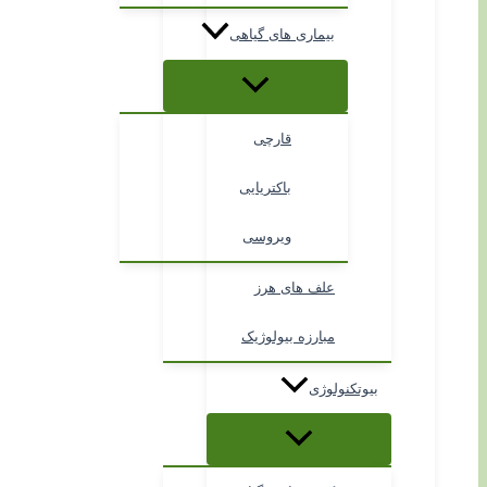
بیماری های گیاهی
قارچی
باکتریایی
ویروسی
علف های هرز
مبارزه بیولوژیک
بیوتکنولوژی