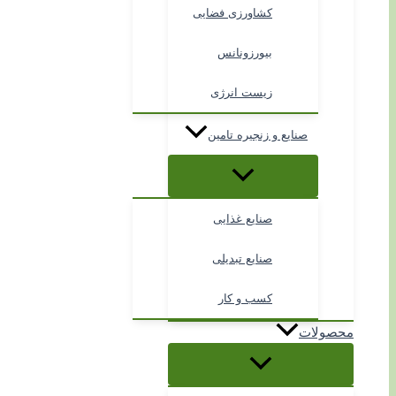
کشاورزی فضایی
بیورزونانس
زیست انرژی
صنایع و زنجیره تامین
صنایع غذایی
صنایع تبدیلی
کسب و کار
محصولات