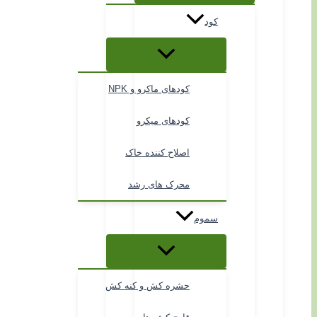
کود
کودهای ماکرو و NPK
کودهای میکرو
اصلاح کننده خاک
محرک های رشد
سموم
حشره کش و کنه کش