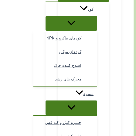
کود
کودهای ماکرو و NPK
کودهای میکرو
اصلاح کننده خاک
محرک های رشد
سموم
حشره کش و کنه کش