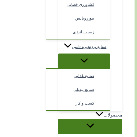
کشاورزی فضایی
بیورزونانس
زیست انرژی
صنایع و زنجیره تامین
صنایع غذایی
صنایع تبدیلی
کسب و کار
محصولات