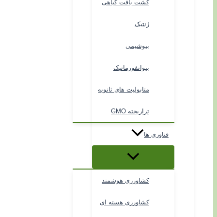
کشت بافت گیاهی
ژنتیک
بیوشیمی
بیوانفورماتیک
متابولیت های ثانویه
تراریخته GMO
فناوری ها
کشاورزی هوشمند
کشاورزی هسته ای