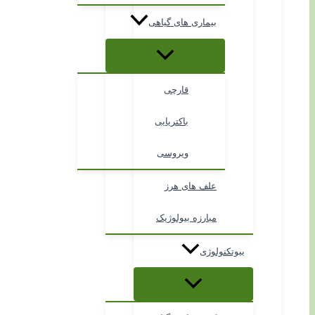
بیماری های گیاهی
قارچی
باکتریایی
ویروسی
علف های هرز
مبارزه بیولوژیک
بیوتکنولوژی