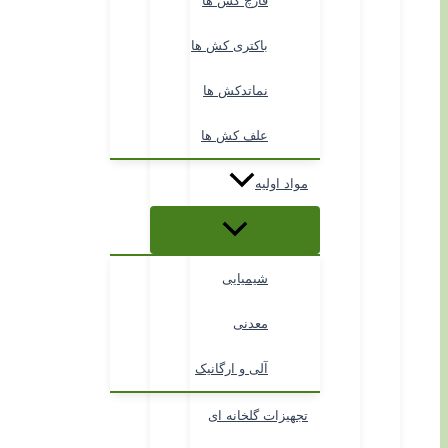
قارچ کش ها
باکتری کش ها
نماتدکش ها
علف کش ها
مواد اولیه
شیمیایی
معدنی
آلی و ارگانیک
تجهیزات گلخانه ای