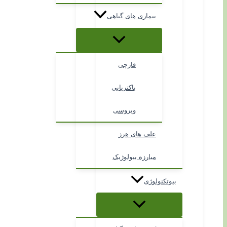
بیماری های گیاهی
قارچی
باکتریایی
ویروسی
علف های هرز
مبارزه بیولوژیک
بیوتکنولوژی