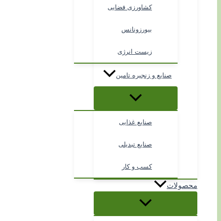
کشاورزی فضایی
بیورزونانس
زیست انرژی
صنایع و زنجیره تامین
صنایع غذایی
صنایع تبدیلی
کسب و کار
محصولات