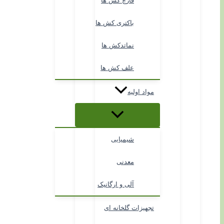
قارچ کش ها
باکتری کش ها
نماتدکش ها
علف کش ها
مواد اولیه
شیمیایی
معدنی
آلی و ارگانیک
تجهیزات گلخانه ای