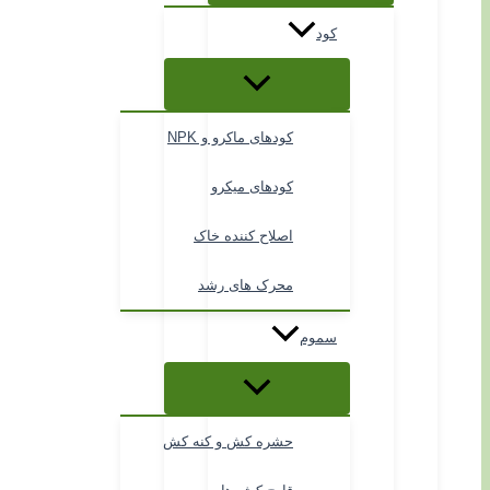
کود
کودهای ماکرو و NPK
کودهای میکرو
اصلاح کننده خاک
محرک های رشد
سموم
حشره کش و کنه کش