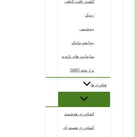
کشت بافت گیاهی
ژنتیک
بیوشیمی
بیوانفورماتیک
متابولیت های ثانویه
تراریخته GMO
فناوری ها
کشاورزی هوشمند
کشاورزی هسته ای