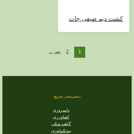
 دیم صیفی جات
1
2
بعد
←
دسترسی سریع
دامپروری
کشاورزی
گیاهپزشکی
بیوتکنولوژی