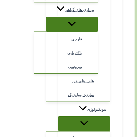
بیماری های گیاهی
قارچی
باکتریایی
ویروسی
علف های هرز
مبارزه بیولوژیک
بیوتکنولوژی