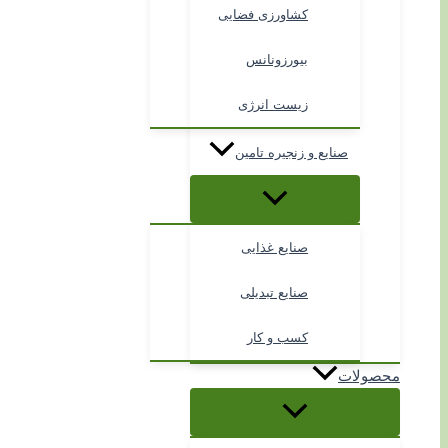
کشاورزی فضایی
بیورزونانس
زیست انرژی
صنایع و زنجیره تامین
صنایع غذایی
صنایع تبدیلی
کسب و کار
محصولات