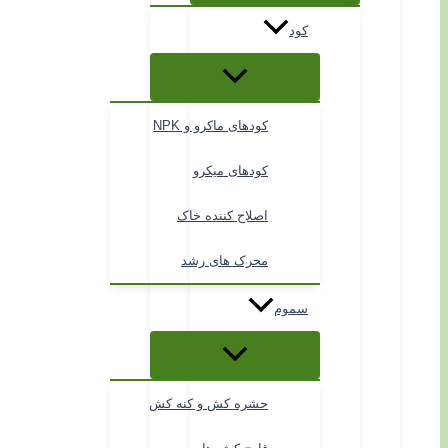
کود
کودهای ماکرو و NPK
کودهای میکرو
اصلاح کننده خاک
محرک های رشد
سموم
حشره کش و کنه کش