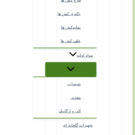
قارچ کش ها
باکتری کش ها
نماتدکش ها
علف کش ها
مواد اولیه
شیمیایی
معدنی
آلی و ارگانیک
تجهیزات گلخانه ای