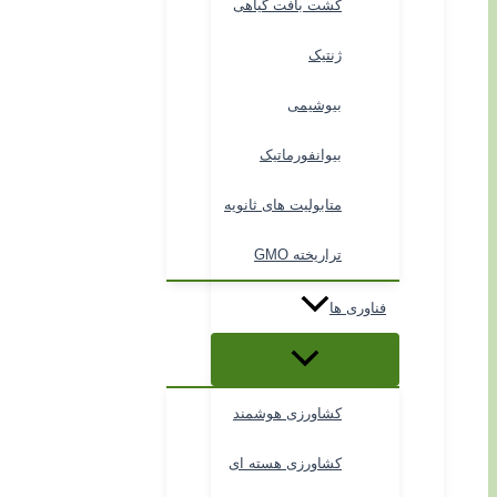
کشت بافت گیاهی
ژنتیک
بیوشیمی
بیوانفورماتیک
متابولیت های ثانویه
تراریخته GMO
فناوری ها
کشاورزی هوشمند
کشاورزی هسته ای