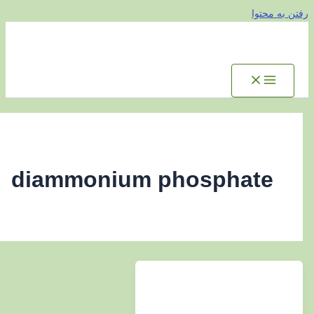
توا
diammonium phosphat