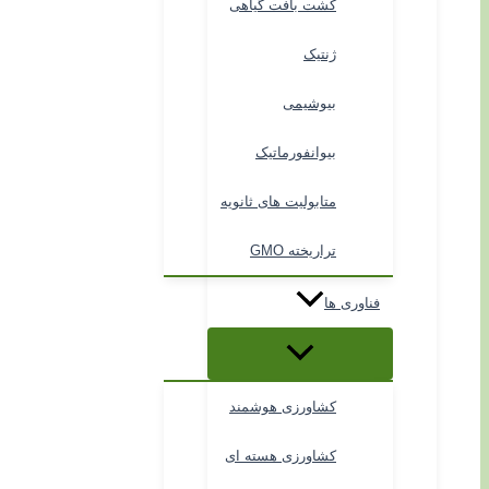
کشت بافت گیاهی
ژنتیک
بیوشیمی
بیوانفورماتیک
متابولیت های ثانویه
تراریخته GMO
فناوری ها
کشاورزی هوشمند
کشاورزی هسته ای