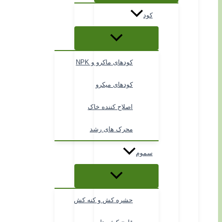
کود
کودهای ماکرو و NPK
کودهای میکرو
اصلاح کننده خاک
محرک های رشد
سموم
حشره کش و کنه کش