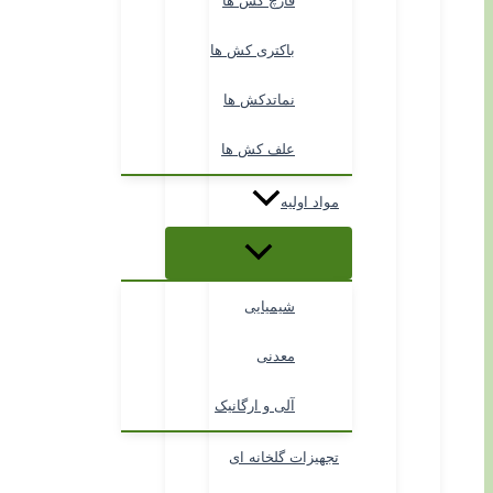
قارچ کش ها
باکتری کش ها
نماتدکش ها
علف کش ها
مواد اولیه
شیمیایی
معدنی
آلی و ارگانیک
تجهیزات گلخانه ای