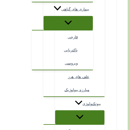
بیماری های گیاهی
قارچی
باکتریایی
ویروسی
علف های هرز
مبارزه بیولوژیک
بیوتکنولوژی