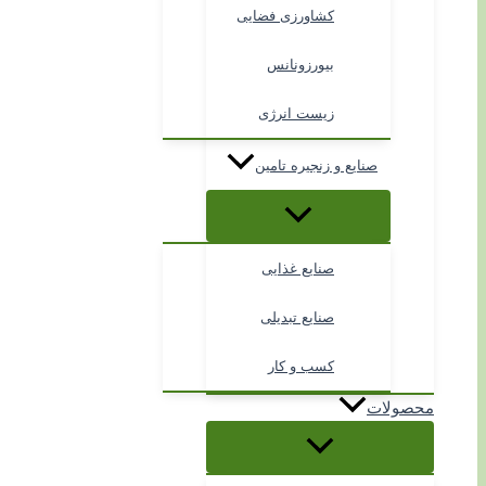
کشاورزی فضایی
بیورزونانس
زیست انرژی
صنایع و زنجیره تامین
صنایع غذایی
صنایع تبدیلی
کسب و کار
محصولات