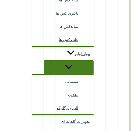
قارچ کش ها
باکتری کش ها
نماتدکش ها
علف کش ها
مواد اولیه
شیمیایی
معدنی
آلی و ارگانیک
تجهیزات گلخانه ای