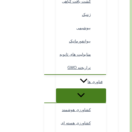
کشت بافت گیاهی
ژنتیک
بیوشیمی
بیوانفورماتیک
متابولیت های ثانویه
تراریخته GMO
فناوری ها
کشاورزی هوشمند
کشاورزی هسته ای