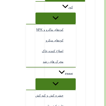
کود
کودهای ماکرو و NPK
کودهای میکرو
اصلاح کننده خاک
محرک های رشد
سموم
حشره کش و کنه کش