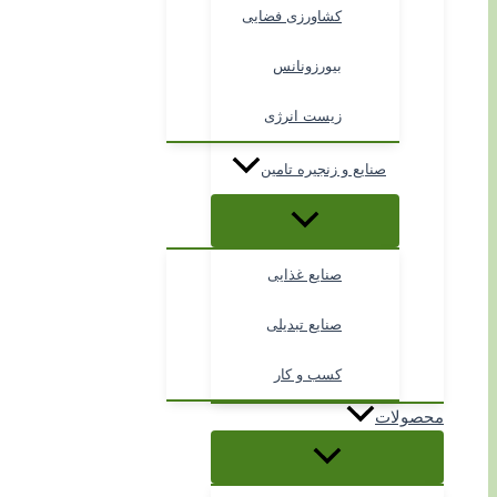
کشاورزی فضایی
بیورزونانس
زیست انرژی
صنایع و زنجیره تامین
صنایع غذایی
صنایع تبدیلی
کسب و کار
محصولات