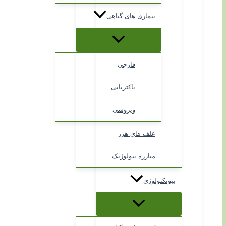
بیماری های گیاهی
قارچی
باکتریایی
ویروسی
علف های هرز
مبارزه بیولوژیک
بیوتکنولوژی