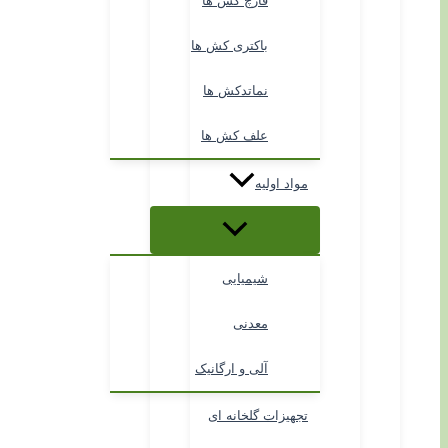
قارچ کش ها
باکتری کش ها
نماتدکش ها
علف کش ها
مواد اولیه
شیمیایی
معدنی
آلی و ارگانیک
تجهیزات گلخانه ای