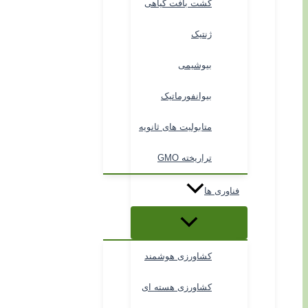
کشت بافت گیاهی
ژنتیک
بیوشیمی
بیوانفورماتیک
متابولیت های ثانویه
تراریخته GMO
فناوری ها
کشاورزی هوشمند
کشاورزی هسته ای