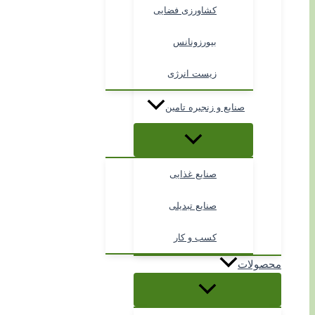
کشاورزی فضایی
بیورزونانس
زیست انرژی
صنایع و زنجیره تامین
صنایع غذایی
صنایع تبدیلی
کسب و کار
محصولات