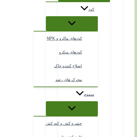
کود
کودهای ماکرو و NPK
کودهای میکرو
اصلاح کننده خاک
محرک های رشد
سموم
حشره کش و کنه کش