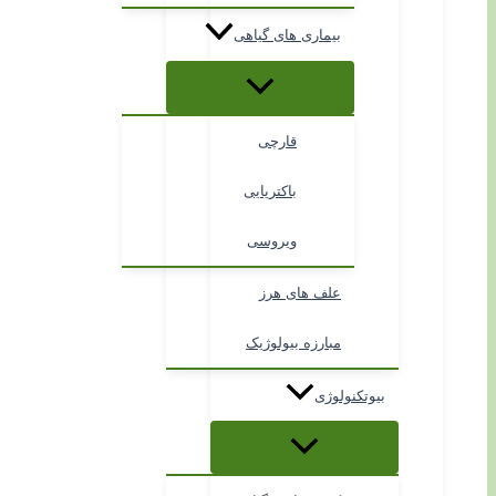
بیماری های گیاهی
قارچی
باکتریایی
ویروسی
علف های هرز
مبارزه بیولوژیک
بیوتکنولوژی