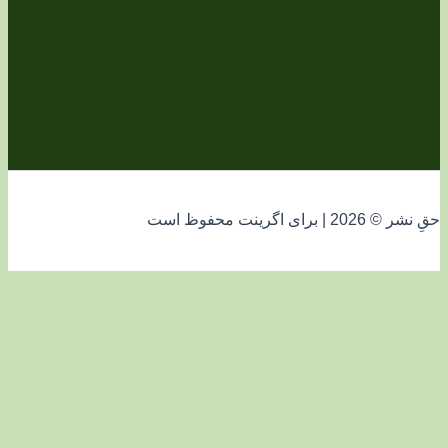
فوظ است