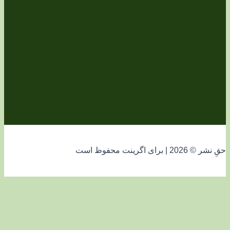
فوظ است