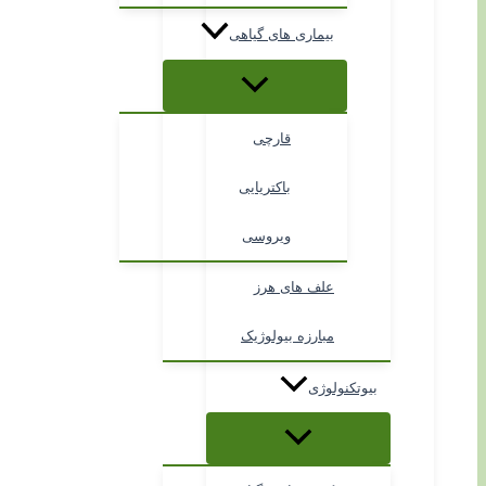
بیماری های گیاهی
قارچی
باکتریایی
ویروسی
علف های هرز
مبارزه بیولوژیک
بیوتکنولوژی