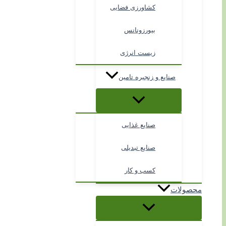
کشاورزی فضایی
بیورزونانس
زیست انرژی
صنایع و زنجیره تامین
صنایع غذایی
صنایع تبدیلی
کسب و کار
محصولات