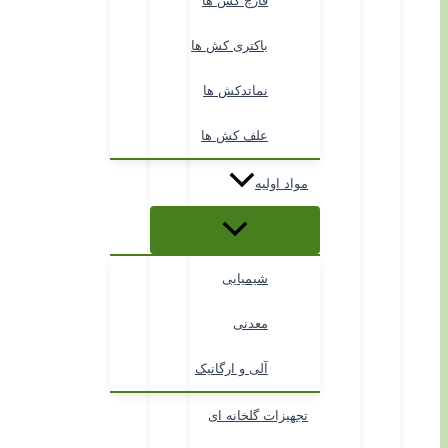
قارچ کش ها
باکتری کش ها
نماتدکش ها
علف کش ها
مواد اولیه
شیمیایی
معدنی
آلی و ارگانیک
تجهیزات گلخانه ای