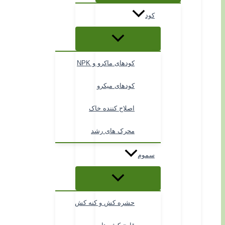
کود
کودهای ماکرو و NPK
کودهای میکرو
اصلاح کننده خاک
محرک های رشد
سموم
حشره کش و کنه کش