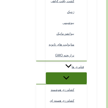
کشت بافت گیاهی
ژنتیک
بیوشیمی
بیوانفورماتیک
متابولیت های ثانویه
تراریخته GMO
فناوری ها
کشاورزی هوشمند
کشاورزی هسته ای