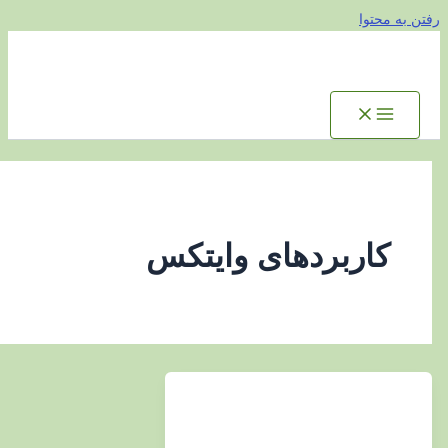
توا
اربردهای وایتکس