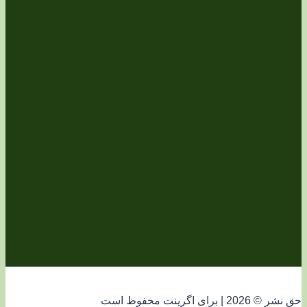
فوظ است