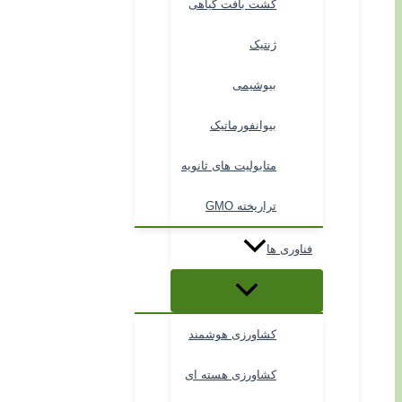
کشت بافت گیاهی
ژنتیک
بیوشیمی
بیوانفورماتیک
متابولیت های ثانویه
تراریخته GMO
فناوری ها
کشاورزی هوشمند
کشاورزی هسته ای