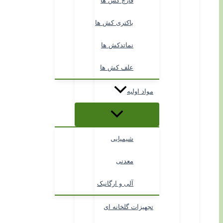
قارچ کش ها
باکتری کش ها
نماتدکش ها
علف کش ها
مواد اولیه
شیمیایی
معدنی
آلی و ارگانیک
تجهیزات گلخانه ای