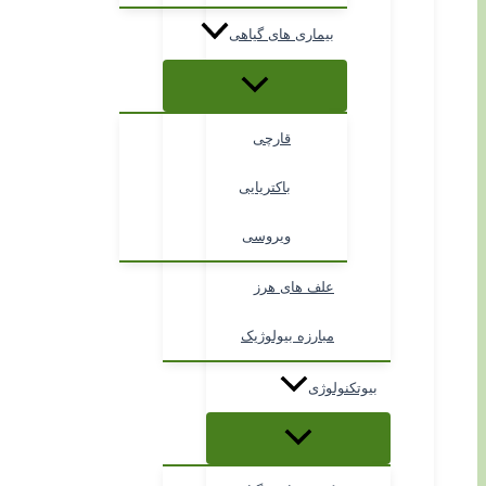
بیماری های گیاهی
قارچی
باکتریایی
ویروسی
علف های هرز
مبارزه بیولوژیک
بیوتکنولوژی