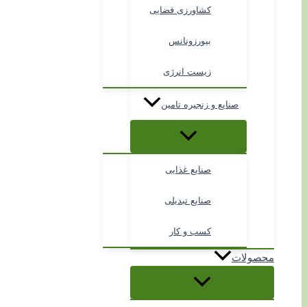
کشاورزی فضایی
بیورزونانس
زیست انرژی
صنایع و زنجیره تامین
صنایع غذایی
صنایع تبدیلی
کسب و کار
محصولات