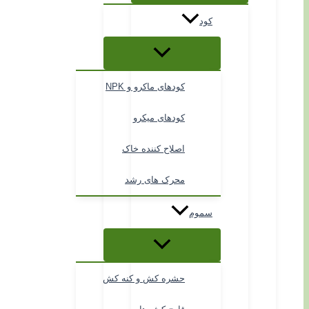
کود
کودهای ماکرو و NPK
کودهای میکرو
اصلاح کننده خاک
محرک های رشد
سموم
حشره کش و کنه کش