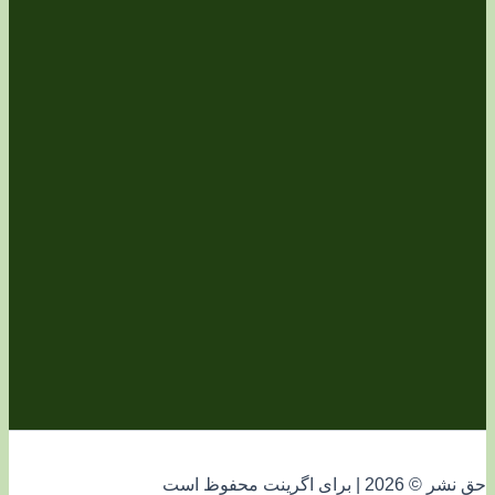
فوظ است