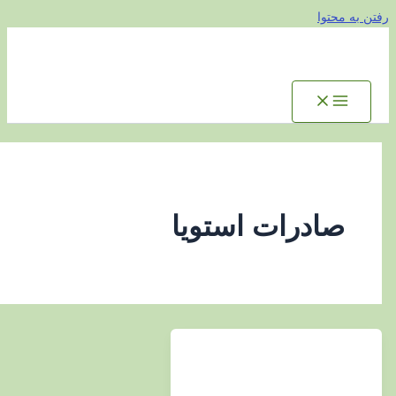
توا
ادرات استویا