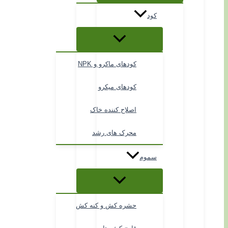
کود
کودهای ماکرو و NPK
کودهای میکرو
اصلاح کننده خاک
محرک های رشد
سموم
حشره کش و کنه کش