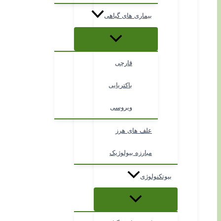
بیماری های گیاهی
قارچی
باکتریایی
ویروسی
علف های هرز
مبارزه بیولوژیک
بیوتکنولوژی