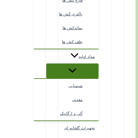
قارچ کش ها
باکتری کش ها
نماتدکش ها
علف کش ها
مواد اولیه
شیمیایی
معدنی
آلی و ارگانیک
تجهیزات گلخانه ای