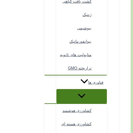
کشت بافت گیاهی
ژنتیک
بیوشیمی
بیوانفورماتیک
متابولیت های ثانویه
تراریخته GMO
فناوری ها
کشاورزی هوشمند
کشاورزی هسته ای