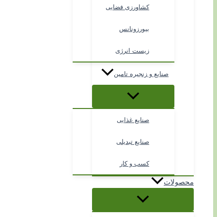
کشاورزی فضایی
بیورزونانس
زیست انرژی
صنایع و زنجیره تامین
صنایع غذایی
صنایع تبدیلی
کسب و کار
محصولات