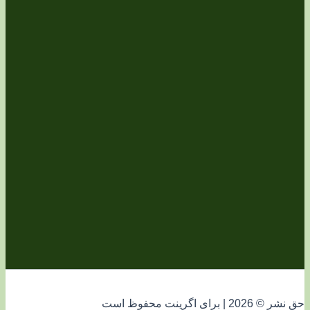
فوظ است