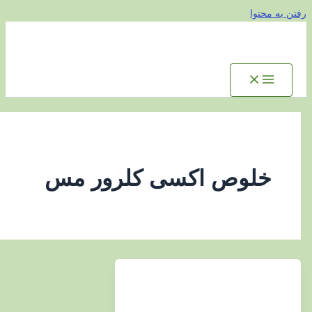
توا
لوص اکسی کلرور مس