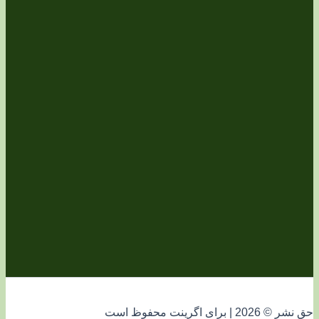
فوظ است