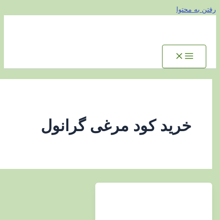
توا
رید کود مرغی گرانول