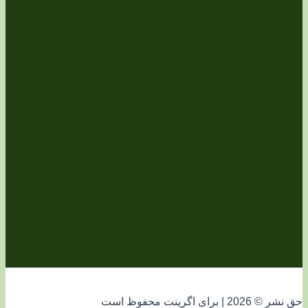
فوظ است