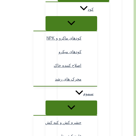
کود
کودهای ماکرو و NPK
کودهای میکرو
اصلاح کننده خاک
محرک های رشد
سموم
حشره کش و کنه کش