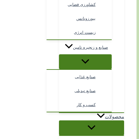
کشاورزی فضایی
بیورزونانس
زیست انرژی
صنایع و زنجیره تامین
صنایع غذایی
صنایع تبدیلی
کسب و کار
محصولات