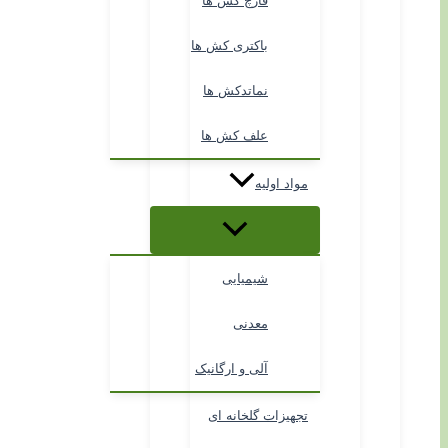
قارچ کش ها
باکتری کش ها
نماتدکش ها
علف کش ها
مواد اولیه
شیمیایی
معدنی
آلی و ارگانیک
تجهیزات گلخانه ای