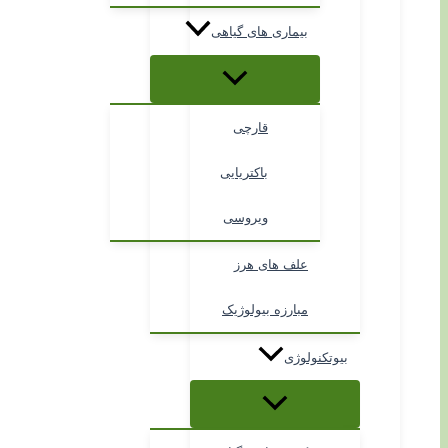
بیماری های گیاهی
قارچی
باکتریایی
ویروسی
علف های هرز
مبارزه بیولوژیک
بیوتکنولوژی