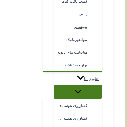
کشت بافت گیاهی
ژنتیک
بیوشیمی
بیوانفورماتیک
متابولیت های ثانویه
تراریخته GMO
فناوری ها
کشاورزی هوشمند
کشاورزی هسته ای