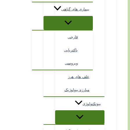
بیماری های گیاهی
قارچی
باکتریایی
ویروسی
علف های هرز
مبارزه بیولوژیک
بیوتکنولوژی