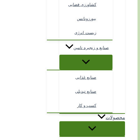
کشاورزی فضایی
بیورزونانس
زیست انرژی
صنایع و زنجیره تامین
صنایع غذایی
صنایع تبدیلی
کسب و کار
محصولات