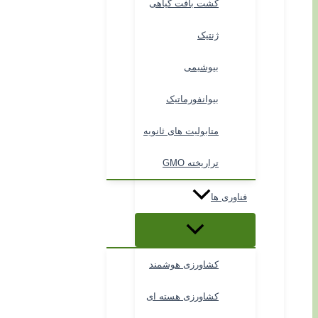
کشت بافت گیاهی
ژنتیک
بیوشیمی
بیوانفورماتیک
متابولیت های ثانویه
تراریخته GMO
فناوری ها
کشاورزی هوشمند
کشاورزی هسته ای