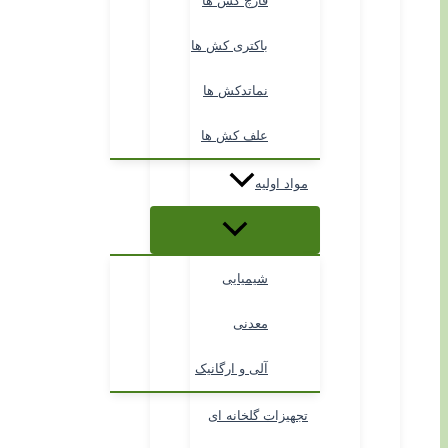
قارچ کش ها
باکتری کش ها
نماتدکش ها
علف کش ها
مواد اولیه
شیمیایی
معدنی
آلی و ارگانیک
تجهیزات گلخانه ای