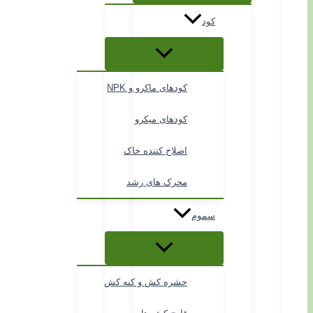
کود
کودهای ماکرو و NPK
کودهای میکرو
اصلاح کننده خاک
محرک های رشد
سموم
حشره کش و کنه کش