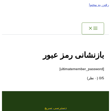
رفتن به محتوا
بازنشانی رمز عبور
[ultimatemember_password]
‫0/5
‫(۰ نظر)
دسترسی سریع