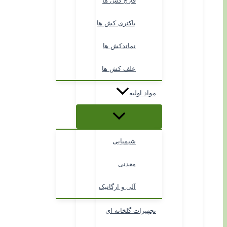
قارچ کش ها
باکتری کش ها
نماتدکش ها
علف کش ها
مواد اولیه
شیمیایی
معدنی
آلی و ارگانیک
تجهیزات گلخانه ای