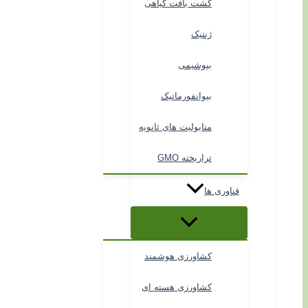
کشت بافت گیاهی
ژنتیک
بیوشیمی
بیوانفورماتیک
متابولیت های ثانویه
تراریخته GMO
فناوری ها
کشاورزی هوشمند
کشاورزی هسته ای