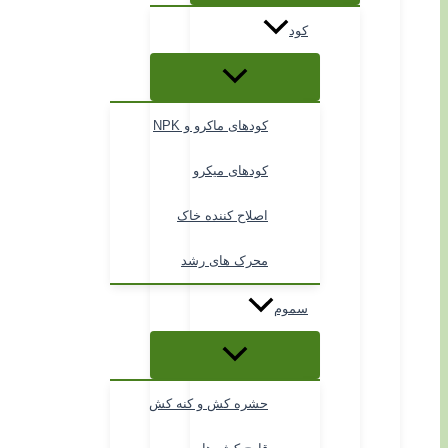
کود
کودهای ماکرو و NPK
کودهای میکرو
اصلاح کننده خاک
محرک های رشد
سموم
حشره کش و کنه کش