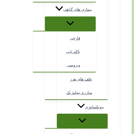
بیماری های گیاهی
قارچی
باکتریایی
ویروسی
علف های هرز
مبارزه بیولوژیک
بیوتکنولوژی