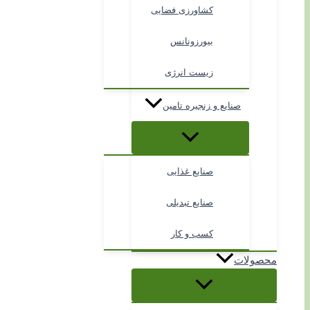
کشاورزی فضایی
بیورزونانس
زیست انرژی
صنایع و زنجیره تامین
صنایع غذایی
صنایع تبدیلی
کسب و کار
محصولات