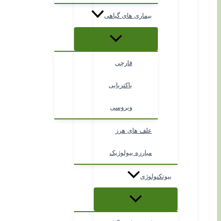
بیماری های گیاهی
قارچی
باکتریایی
ویروسی
علف های هرز
مبارزه بیولوژیک
بیوتکنولوژی