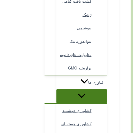
کشت بافت گیاهی
ژنتیک
بیوشیمی
بیوانفورماتیک
متابولیت های ثانویه
تراریخته GMO
فناوری ها
کشاورزی هوشمند
کشاورزی هسته ای