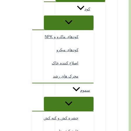
کود
کودهای ماکرو و NPK
کودهای میکرو
اصلاح کننده خاک
محرک های رشد
سموم
حشره کش و کنه کش