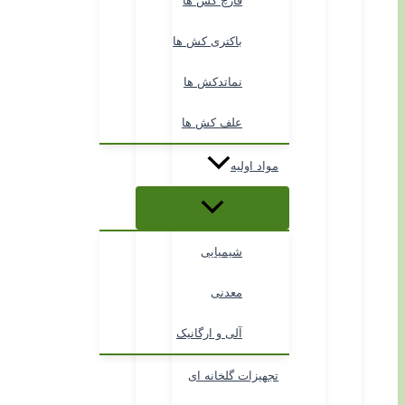
قارچ کش ها
باکتری کش ها
نماتدکش ها
علف کش ها
مواد اولیه
شیمیایی
معدنی
آلی و ارگانیک
تجهیزات گلخانه ای