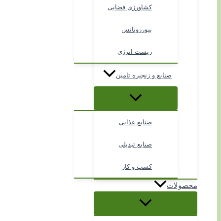
کشاورزی فضایی
بیورزونانس
زیست انرژی
صنایع و زنجیره تامین
صنایع غذایی
صنایع تبدیلی
کسب و کار
محصولات