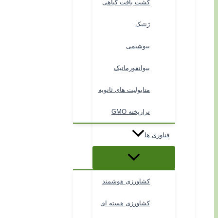
کشت بافت گیاهی
ژنتیک
بیوشیمی
بیوانفورماتیک
متابولیت های ثانویه
تراریخته GMO
فناوری ها
کشاورزی هوشمند
کشاورزی هسته ای