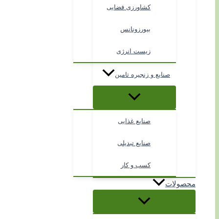
کشاورزی فضایی
بیورزونانس
زیست انرژی
صنایع و زنجیره تامین
صنایع غذایی
صنایع تبدیلی
کسب و کار
محصولات