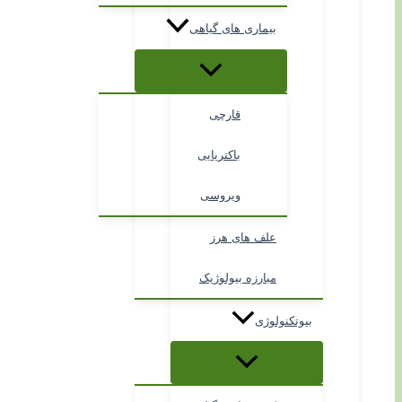
بیماری های گیاهی
قارچی
باکتریایی
ویروسی
علف های هرز
مبارزه بیولوژیک
بیوتکنولوژی