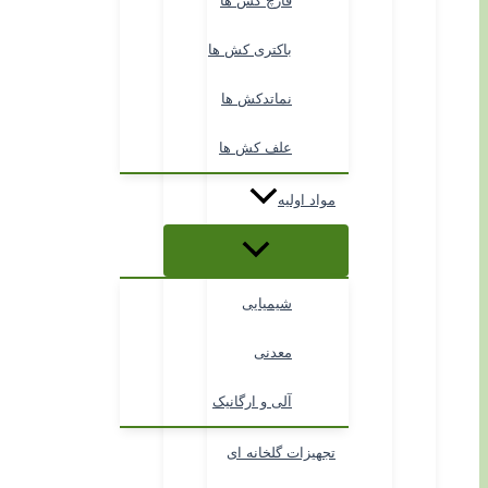
قارچ کش ها
باکتری کش ها
نماتدکش ها
علف کش ها
مواد اولیه
شیمیایی
معدنی
آلی و ارگانیک
تجهیزات گلخانه ای