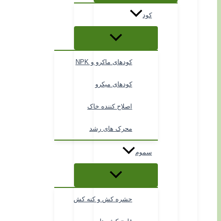
کود
کودهای ماکرو و NPK
کودهای میکرو
اصلاح کننده خاک
محرک های رشد
سموم
حشره کش و کنه کش