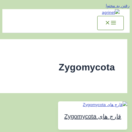
توا
Zygomycot
 Zygomycota