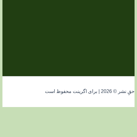
فوظ است