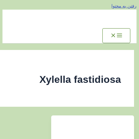
توا
Xylella fastidios