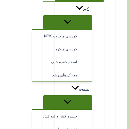
کود
کودهای ماکرو و NPK
کودهای میکرو
اصلاح کننده خاک
محرک های رشد
سموم
حشره کش و کنه کش