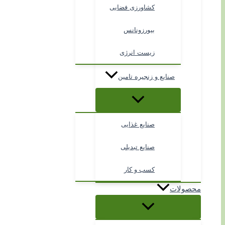
کشاورزی فضایی
بیورزونانس
زیست انرژی
صنایع و زنجیره تامین
صنایع غذایی
صنایع تبدیلی
کسب و کار
محصولات