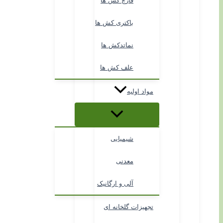
قارچ کش ها
باکتری کش ها
نماتدکش ها
علف کش ها
مواد اولیه
شیمیایی
معدنی
آلی و ارگانیک
تجهیزات گلخانه ای