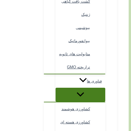
کشت بافت گیاهی
ژنتیک
بیوشیمی
بیوانفورماتیک
متابولیت های ثانویه
تراریخته GMO
فناوری ها
کشاورزی هوشمند
کشاورزی هسته ای