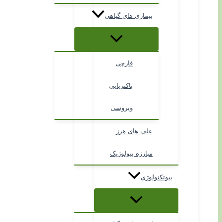
بیماری های گیاهی
قارچی
باکتریایی
ویروسی
علف های هرز
مبارزه بیولوژیک
بیوتکنولوژی