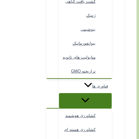
کشت بافت گیاهی
ژنتیک
بیوشیمی
بیوانفورماتیک
متابولیت های ثانویه
تراریخته GMO
فناوری ها
کشاورزی هوشمند
کشاورزی هسته ای