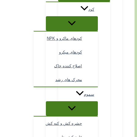
کود
کودهای ماکرو و NPK
کودهای میکرو
اصلاح کننده خاک
محرک های رشد
سموم
حشره کش و کنه کش