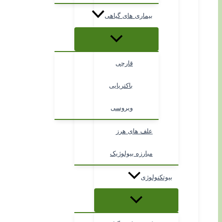
بیماری های گیاهی
قارچی
باکتریایی
ویروسی
علف های هرز
مبارزه بیولوژیک
بیوتکنولوژی