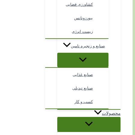
کشاورزی فضایی
بیورزونانس
زیست انرژی
صنایع و زنجیره تامین
صنایع غذایی
صنایع تبدیلی
کسب و کار
محصولات