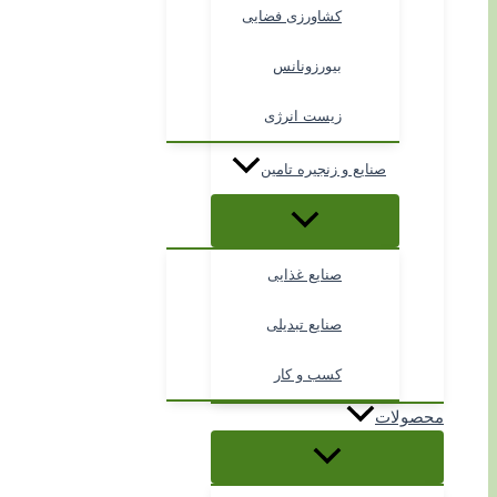
کشاورزی فضایی
بیورزونانس
زیست انرژی
صنایع و زنجیره تامین
صنایع غذایی
صنایع تبدیلی
کسب و کار
محصولات