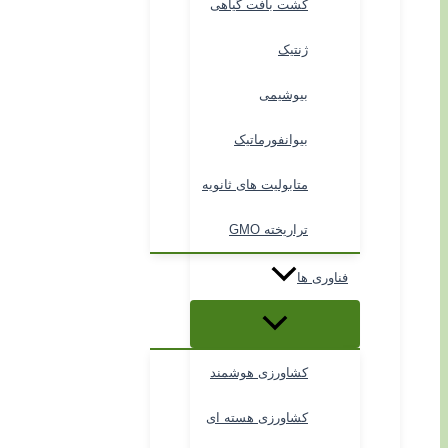
کشت بافت گیاهی
ژنتیک
بیوشیمی
بیوانفورماتیک
متابولیت های ثانویه
تراریخته GMO
فناوری ها
کشاورزی هوشمند
کشاورزی هسته ای