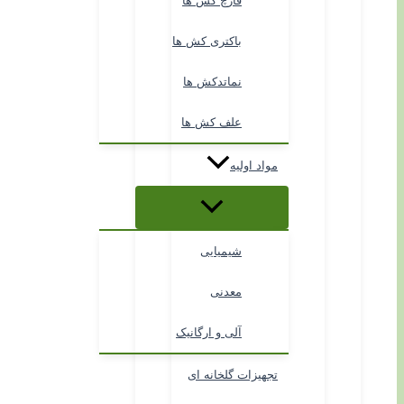
قارچ کش ها
باکتری کش ها
نماتدکش ها
علف کش ها
مواد اولیه
شیمیایی
معدنی
آلی و ارگانیک
تجهیزات گلخانه ای