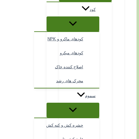
کود
کودهای ماکرو و NPK
کودهای میکرو
اصلاح کننده خاک
محرک های رشد
سموم
حشره کش و کنه کش