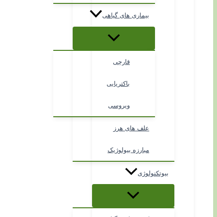
بیماری های گیاهی
قارچی
باکتریایی
ویروسی
علف های هرز
مبارزه بیولوژیک
بیوتکنولوژی