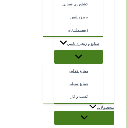
کشاورزی فضایی
بیورزونانس
زیست انرژی
صنایع و زنجیره تامین
صنایع غذایی
صنایع تبدیلی
کسب و کار
محصولات