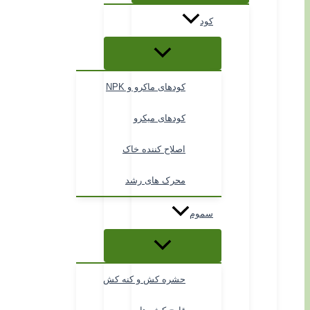
کود
کودهای ماکرو و NPK
کودهای میکرو
اصلاح کننده خاک
محرک های رشد
سموم
حشره کش و کنه کش