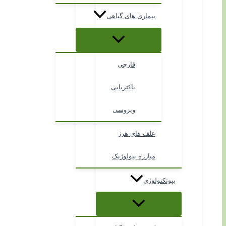
بیماری های گیاهی
قارچی
باکتریایی
ویروسی
علف های هرز
مبارزه بیولوژیک
بیوتکنولوژی