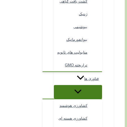
کشت بافت گیاهی
ژنتیک
بیوشیمی
بیوانفورماتیک
متابولیت های ثانویه
تراریخته GMO
فناوری ها
کشاورزی هوشمند
کشاورزی هسته ای