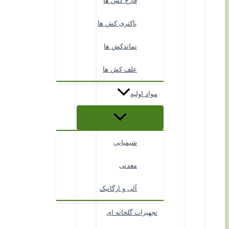
قارچ کش ها
باکتری کش ها
نماتدکش ها
علف کش ها
مواد اولیه
شیمیایی
معدنی
آلی و ارگانیک
تجهیزات گلخانه ای