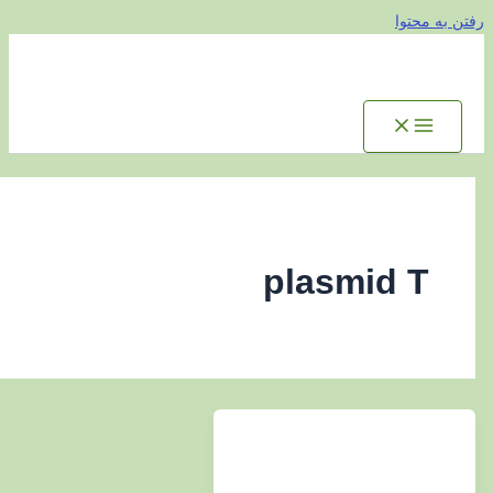
توا
plasmid 