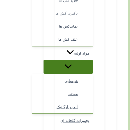
قارچ کش ها
باکتری کش ها
نماتدکش ها
علف کش ها
مواد اولیه
شیمیایی
معدنی
آلی و ارگانیک
تجهیزات گلخانه ای