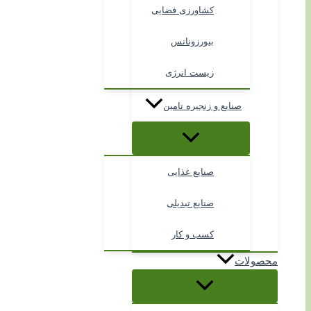
کشاورزی فضایی
بیورزونانس
زیست انرژی
صنایع و زنجیره تامین
صنایع غذایی
صنایع تبدیلی
کسب و کار
محصولات