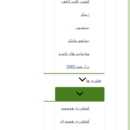
کشت بافت گیاهی
ژنتیک
بیوشیمی
بیوانفورماتیک
متابولیت های ثانویه
تراریخته GMO
فناوری ها
کشاورزی هوشمند
کشاورزی هسته ای