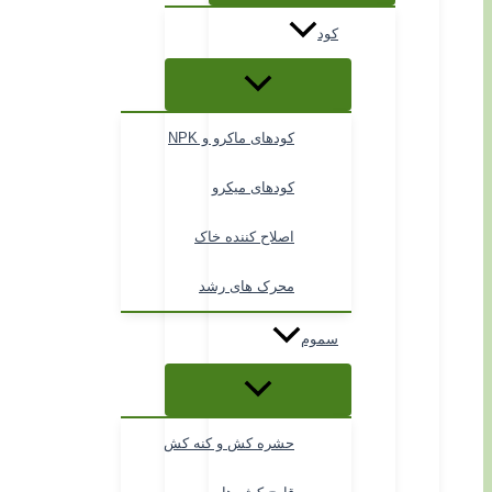
کود
کودهای ماکرو و NPK
کودهای میکرو
اصلاح کننده خاک
محرک های رشد
سموم
حشره کش و کنه کش