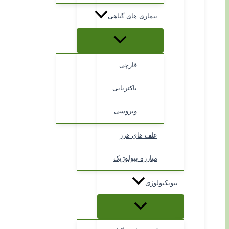
بیماری های گیاهی
قارچی
باکتریایی
ویروسی
علف های هرز
مبارزه بیولوژیک
بیوتکنولوژی