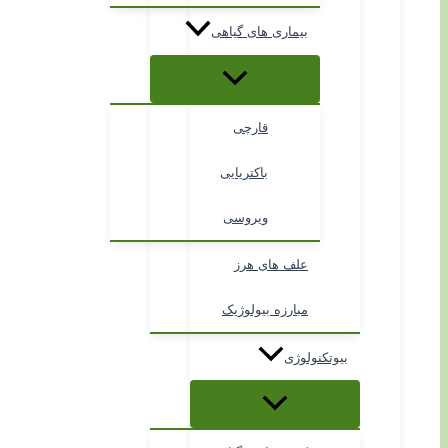
بیماری های گیاهی
قارچی
باکتریایی
ویروسی
علف های هرز
مبارزه بیولوژیک
بیوتکنولوژی