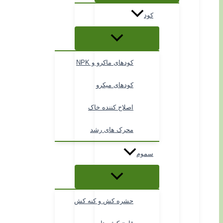
کود
کودهای ماکرو و NPK
کودهای میکرو
اصلاح کننده خاک
محرک های رشد
سموم
حشره کش و کنه کش