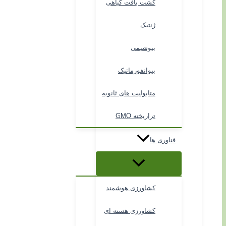
کشت بافت گیاهی
ژنتیک
بیوشیمی
بیوانفورماتیک
متابولیت های ثانویه
تراریخته GMO
فناوری ها
کشاورزی هوشمند
کشاورزی هسته ای