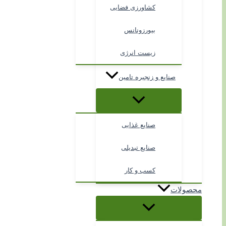
کشاورزی فضایی
بیورزونانس
زیست انرژی
صنایع و زنجیره تامین
صنایع غذایی
صنایع تبدیلی
کسب و کار
محصولات