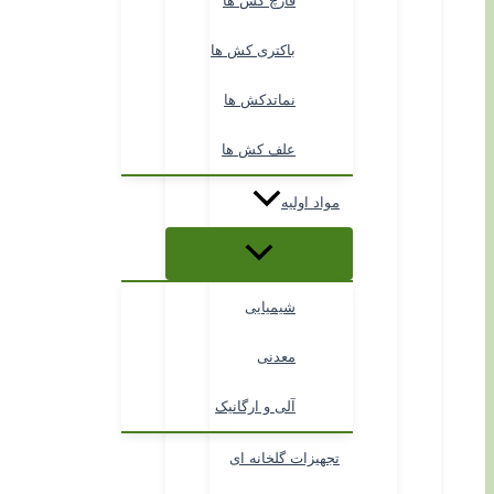
قارچ کش ها
باکتری کش ها
نماتدکش ها
علف کش ها
مواد اولیه
شیمیایی
معدنی
آلی و ارگانیک
تجهیزات گلخانه ای