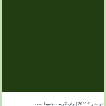
فوظ است